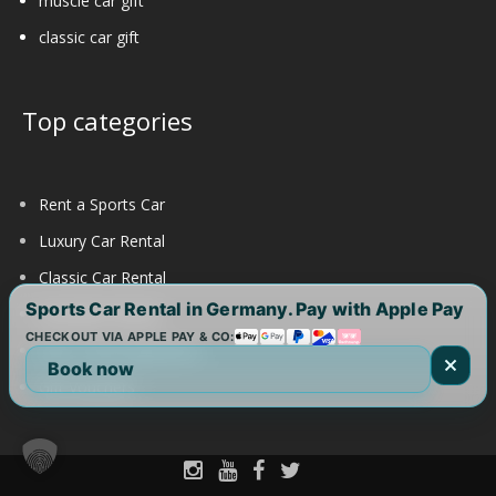
muscle car gift
classic car gift
Top categories
Rent a Sports Car
Luxury Car Rental
Classic Car Rental
Sports Car Rental in Germany. Pay with Apple Pay
Autobahn Rental
CHECKOUT VIA APPLE PAY & CO:
Race Track Experience
Book now
Gift Vouchers