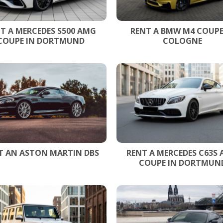
T A MERCEDES S500 AMG
RENT A BMW M4 COUPE
COUPE IN DORTMUND
COLOGNE
T AN ASTON MARTIN DBS
RENT A MERCEDES C63S
COUPE IN DORTMUN