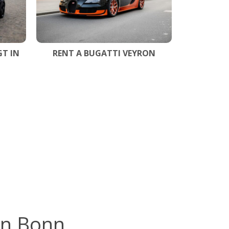
T IN
RENT A BUGATTI VEYRON
in Bonn