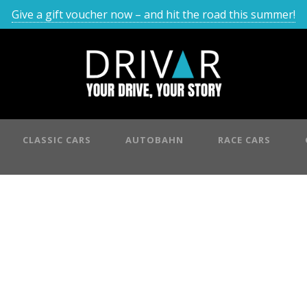
Give a gift voucher now – and hit the road this summer!
CLASSIC CARS
AUTOBAHN
RACE CARS