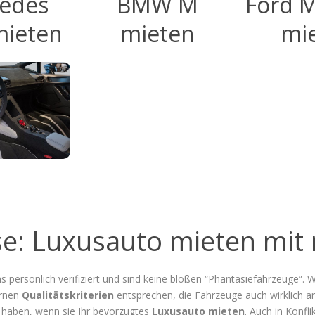
edes
BMW M
Ford 
ieten
mieten
mi
: Luxusauto mieten mit 
s persönlich verifiziert und sind keine bloßen “Phantasiefahrzeuge”. W
ernen
Qualitätskriterien
entsprechen, die Fahrzeuge auch wirklich 
haben, wenn sie Ihr bevorzugtes
Luxusauto mieten
. Auch in Konfl