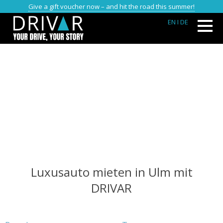
Give a gift voucher now – and hit the road this summer!
EN
I DE
Luxusauto mieten in Ulm mit
DRIVAR