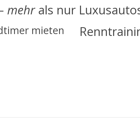
 –
mehr
als nur Luxusauto
Renntraini
dtimer mieten