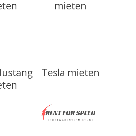
eten
mieten
Mustang
Tesla mieten
eten