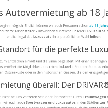
s Autovermietung ab 18 J
sbeginn möglich: Endlich können wir auch Personen schon
ab 18 Jahr
eduzierte Mindestalter – inzwischen für etliche unserer
Luxusautos
a
endlich legal das
Luxusauto
ihrer persönlichen Wahl
leihen
.
Standort für die perfekte Lu
e zum Entdecken einlädt und die Sinne begeistert. Mit einer lebendig
tos eröffnet die Möglichkeit, das reiche kulturelle Erbe der Stadt zu
ten Ostseeküste oder in den historischen Gassen, die den einzigartig
mietung überall: Der DRIVAR® 
 nicht bei uns vertreten sein oder Ihr möchtet Euren
Traumwagen z
en wir euch auch
Sportwagen und Luxusautos
in den Städten
zur 
für diverse Orte in Deutschland, sondern umfasst auch die
persönlich