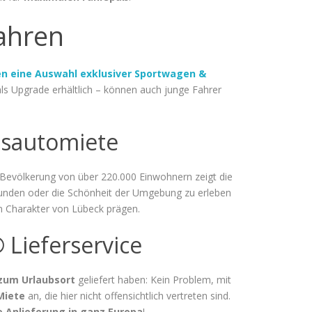
ahren
en eine Auswahl exklusiver Sportwagen &
ls Upgrade erhältlich – können auch junge Fahrer
xusautomiete
en Bevölkerung von über 220.000 Einwohnern zeigt die
 erkunden oder die Schönheit der Umgebung zu erleben
en Charakter von Lübeck prägen.
Lieferservice
um Urlaubsort
geliefert haben: Kein Problem, mit
Miete
an, die hier nicht offensichtlich vertreten sind.
e Anlieferung in ganz Europa
!