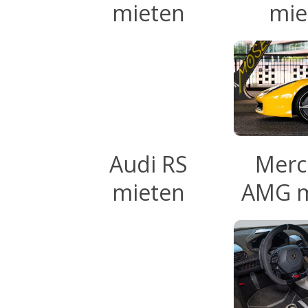
mieten
mie
Audi RS
Merc
mieten
AMG m