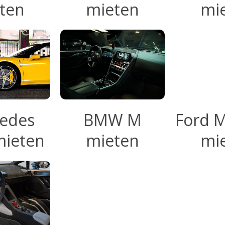
ten
mieten
mi
edes
BMW M
Ford 
ieten
mieten
mi