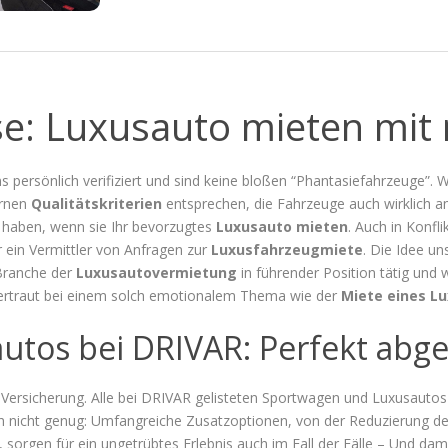
: Luxusauto mieten mit 
s persönlich verifiziert und sind keine bloßen “Phantasiefahrzeuge”. W
ernen
Qualitätskriterien
entsprechen, die Fahrzeuge auch wirklich 
haben, wenn sie Ihr bevorzugtes
Luxusauto mieten
. Auch in Konfl
r ein Vermittler von Anfragen zur
Luxusfahrzeugmiete
. Die Idee un
 Branche der
Luxusautovermietung
in führender Position tätig und
 Vertraut bei einem solch emotionalem Thema wie der
Miete eines L
utos bei DRIVAR: Perfekt abge
 Versicherung. Alle bei DRIVAR gelisteten Sportwagen und Luxusautos 
h nicht genug: Umfangreiche Zusatzoptionen, von der Reduzierung der
 sorgen für ein ungetrübtes Erlebnis auch im Fall der Fälle – Und dam