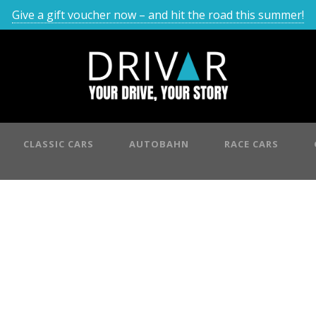
Give a gift voucher now – and hit the road this summer!
CLASSIC CARS
AUTOBAHN
RACE CARS